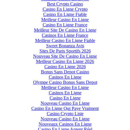
Best Crypto Casino
Casino En Ligne Crypto
Casino En Ligne Fiable
Meilleur Casino En Ligne
Casino En Ligne France
Meilleur Site De Casino En Ligne
Casinos En Ligne France
Meilleur Casino En Ligne Fiable
Sweet Bonanza Avis
Sites De Paris Sportifs 2026
Nouveau Site De Casino En Ligne
Meilleur Casino En Ligne 2026
Casino En Ligne 2026
Bonus Sans Depot Casino
Casinos En Ligne
Olympe Casino Bonus Sans Depot
Meilleur Casino En Ligne
Casinos En Ligne
Casino En Ligne
Nouveau Casino En Ligne
Casino En Ligne Qui Paye Vraiment
Casino Crypto Liste
Nouveau Casino En Ligne
Nouveaux Casinos En Ligne
Casino En Ligne Argent Réel