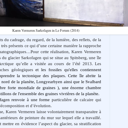
Karen Vermeren Sarkofagen in Le Forum (2014)
ts du cadrage, du regard, de la lumière, des reflets, de la
très présents ce qui d’une certaine manière la rapproche
atographiques…Pour cette réalisation, Karen Vermeren
s du glacier Sarkofagen qui se situe au Spitsberg, une île
rctique qu’elle a visitée au cours de l’été 2013.
Les
uches géologiques
et les fossiles
qu'elles contiennent
prendre la tectonique des plaques
.
Cette île abrite la
au nord de la planète, Longyearbyen
ainsi que l
e Svalbard
re forte mondiale de graines ), une énorme chambre
tillons de l'ensemble des graines
vivrières de la planète.
fagen renvoie à une forme
particulière de calcaire qui
décomposition et d’évolution.
ue, Karen Vermeren laisse volontairement transparaitre à
 antérieurs de peinture du mur sur lequel elle a travaillé.
 mettre en évidence l’aspect du glacier, sa stratification