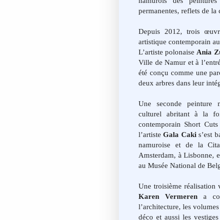
namurois des peintures 
permanentes,
reflets de la
Depuis 2012, trois œuvre
artistique contemporain au
L’artiste polonaise
Ania Z
Ville de Namur et à l’entr
été conçu comme une paroi
deux arbres dans leur intég
Une seconde peinture m
culturel abritant à la f
contemporain Short Cuts 
l’artiste
Gala Caki
s’est b
namuroise et de la Cit
Amsterdam, à Lisbonne, 
au Musée National de Bel
Une troisième réalisation
Karen Vermeren
a con
l’architecture, les volumes 
déco et aussi les vestiges