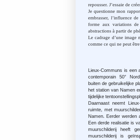
repousser. J’essaie de cré
Je questionne mon rappor
embrasser, l’influence de
forme aux variations de 
abstractions à partir de p
Le cadrage d’une image me
comme ce qui ne peut être
Lieux-Communs is een ar
contemporain 50° Nord
buiten de gebruikelijke p
het station van Namen e
tijdelijke tentoonstellings
Daarnaast neemt Lieux-
ruimte, met muurschilder
Namen. Eerder werden a
Een derde realisatie is
muurschilderij heeft
muurschilderij is geïn