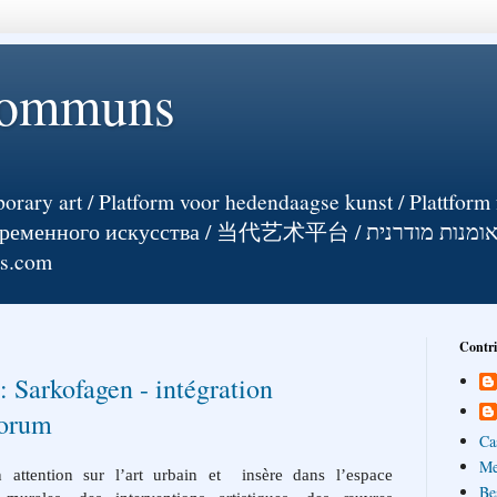
Communs
orary art / Platform voor hedendaagse kunst / Plattform 
енного искусства / 当代艺术平台 / אומנות מודרנית
ts.com
Contr
 Sarkofagen - intégration
Forum
Ca
Me
attention sur l’art urbain et
insère dans l’espace
Be