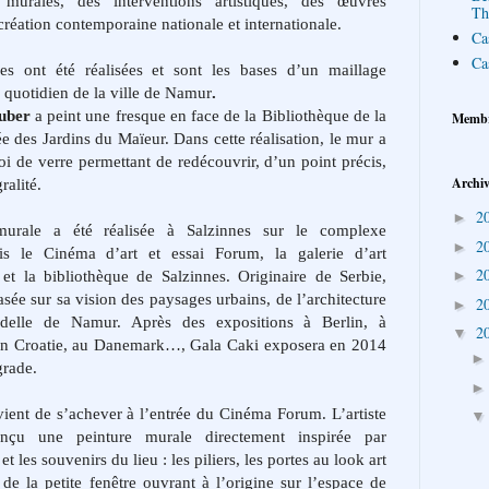
murales, des interventions artistiques, des œuvres
Th
 création contemporaine nationale et internationale.
Ca
Ca
s ont été réalisées
et sont les bases d’un maillage
 quotidien de la ville de Namur
.
uber
a peint une fresque en face de la Bibliothèque de la
Memb
ée des Jardins du Maïeur.
Dans cette réalisation, le mur a
 de verre permettant de redécouvrir, d’un point précis,
Archiv
ralité.
2
►
urale a été réalisée à Salzinnes sur le complexe
2
►
ois le Cinéma d’art et essai Forum, la galerie d’art
2
et la bibliothèque de Salzinnes.
Originaire de Serbie,
►
asée sur sa vision des paysages urbains, de l’architecture
2
►
adelle de Namur. Après des expositions à Berlin, à
2
▼
en Croatie, au Danemark…, Gala Caki exposera en 2014
grade.
 vient de s’achever à l’entrée du Cinéma Forum.
L’artiste
çu une peinture murale directement inspirée par
et les souvenirs du lieu : les piliers, les portes au look art
 de la petite fenêtre ouvrant à l’origine sur l’espace de