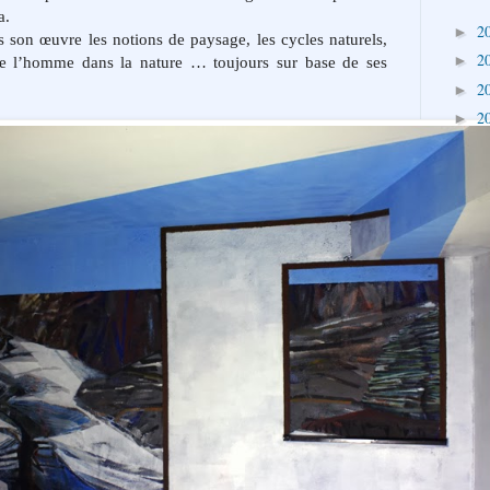
a.
2
►
ns son œuvre les notions de paysage, les cycles naturels,
2
►
 de l’homme dans la nature … toujours sur base de ses
2
►
2
►