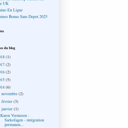
e UK
sino En Ligne
sinos Bonus Sans Depot 2025
res
es du blog
018
(1)
017
(2)
016
(2)
015
(5)
014
(6)
novembre
(2)
►
février
(3)
►
janvier
(1)
▼
Karen Vermeren :
Sarkofagen - intégration
permanen...