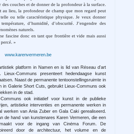
er des couches et de donner de la profondeur à la surface.
t au lieu, la profondeur de champ que mon regard peut
 telle ou telle caractéristique physique. Je veux donner
température, d’humidité, d’obscurité. J’engendre des
hénomènes naturels.
 fascine donc en tant que frontière et vide mais aussi
 percé. »
www.karenvermeren.be
tistiek platform in Namen en is lid van Réseau d'art
. Lieux-Communs presenteert hedendaagse kunst
laatsen. Naast de permanente tentoonstellingsruimte in
n in Galerie Short Cuts, gebruikt Lieux-Communs ook
plekken in de stad.
Communs ook initiatief voor kunst in de publieke
ijen, artistieke interventies en permanente werken in
l werken van Ania Zuber en Gala Caki gerealiseerd.
 van de hand van kunstenares Karen Vermeren
, die een
 gemaakt voor de ingang van Cinéma Forum. De
spireerd door de architectuur, het volume en de