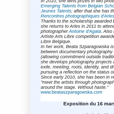
In 2010, she wins prizes in two pho
Emerging Talents from Belgian Sch
Jeunes Talents
; after that she has t
Rencontres photographiques d'Arle
Thanks to the scholarship awarded 
she returns to Arles in 2011 to atte
photographer
Antoine d'Agata
. Also
Artiste Arts Libre
competition award
Libre Belgique
.
In her work, Beata Szparagowska is
between documentary photography a
(allowing commitment outside traditio
she develops photography projects
exile, meeting, roots, identity, and div
pursuing a reflection on the status 
Since early 2010, she has been in re
"meet the artists through photograph
around the stage. Without haste
.
"
www.beataszparagowska.com
Exposition
du 16 mar