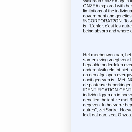
Waldrada ONZEA again tra
ONZEA explored with h
limitations of the individ
government and genetics, 
!NCORPORAT?ON. To what 
is. “L’enfer, c’est les a
being absorb and wher
Het meebouwen aan, het 
samenleving voegt voor het
bepaalde onderdelen ove
onderontwikkeld tot niet 
op een afgelopen overgave
nooit gegeven is.
Met !N
de pasteuse beperkinge
IDENTIFICATION-CENTRA
individu liggen en in ho
genetica, belicht ze me
gegeven. In hoeverre bepal
autres”, zei Sartre. Hoev
leidt dat dan, zegt Onzea.