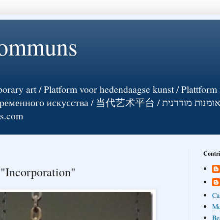
Communs
orary art / Platform voor hedendaagse kunst / Plattform 
енного искусства / 当代艺术平台 / אומנות מודרנית
ts.com
Contr
"Incorporation"
Ca
Me
Be