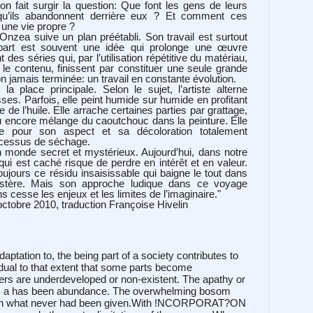
tion fait surgir la question: Que font les gens de leurs
qu’ils abandonnent derrière eux ? Et comment ces
 une vie propre ?
Onzea suive un plan préétabli. Son travail est surtout
départ est souvent une idée qui prolonge une œuvre
 des séries qui, par l’utilisation répétitive du matériau,
e contenu, finissent par constituer une seule grande
ion jamais terminée: un travail en constante évolution.
 la place principale. Selon le sujet, l’artiste alterne
es. Parfois, elle peint humide sur humide en profitant
de l’huile. Elle arrache certaines parties par grattage,
ou encore mélange du caoutchouc dans la peinture. Elle
e pour son aspect et sa décoloration totalement
rocessus de séchage.
 monde secret et mystérieux. Aujourd’hui, dans notre
qui est caché risque de perdre en intérêt et en valeur.
ujours ce résidu insaisissable qui baigne le tout dans
tère. Mais son approche ludique dans ce voyage
 cesse les enjeux et les limites de l’imaginaire."
ctobre 2010, traduction Françoise Hivelin
daptation to, the being part of a society contributes to
vidual to that extent that some parts become
rs are underdeveloped or non-existent. The apathy or
es a has been abundance. The overwhelming bosom
 in what never had been given.
With !NCORPORAT?ON