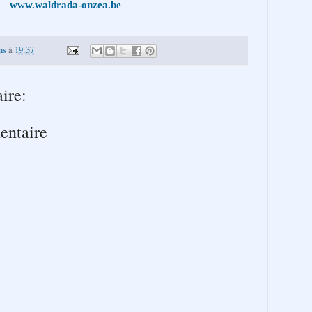
www.waldrada-onzea.be
ns
à
19:37
ire:
entaire