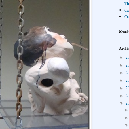
Th
Ca
Ca
Memb
Archiv
2
►
2
►
2
►
2
►
2
►
2
►
2
▼