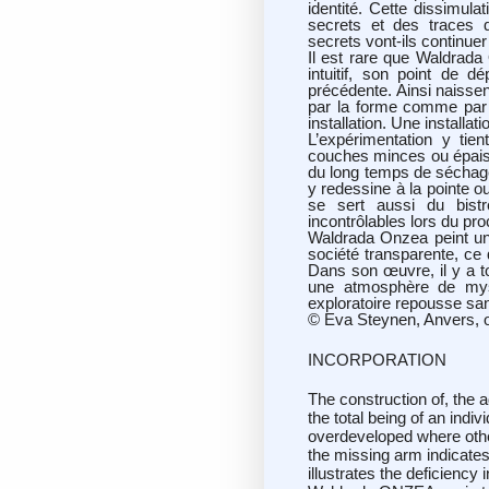
identité. Cette dissimula
secrets et des traces 
secrets vont-ils continuer
Il est rare que Waldrada 
intuitif, son point de 
précédente. Ainsi naissent
par la forme comme par l
installation. Une installat
L’expérimentation y tient
couches minces ou épaiss
du long temps de séchage 
y redessine à la pointe 
se sert aussi du bistr
incontrôlables lors du p
Waldrada Onzea peint un
société transparente, ce 
Dans son œuvre, il y a to
une atmosphère de mys
exploratoire repousse sans
© Eva Steynen, Anvers, o
INCORPORATION
The construction of, the a
the total being of an indi
overdeveloped where othe
the missing arm indicat
illustrates the deficiency