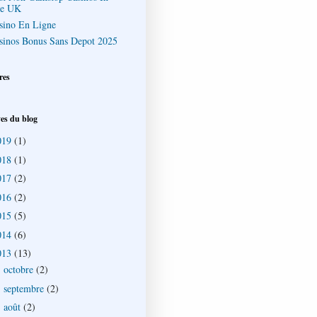
e UK
sino En Ligne
sinos Bonus Sans Depot 2025
res
es du blog
019
(1)
018
(1)
017
(2)
016
(2)
015
(5)
014
(6)
013
(13)
octobre
(2)
►
septembre
(2)
►
août
(2)
▼