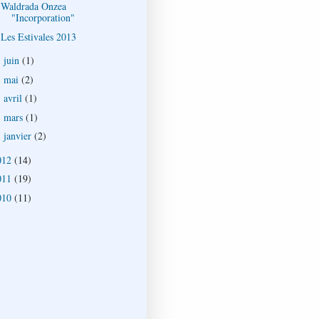
Waldrada Onzea
"Incorporation"
Les Estivales 2013
juin
(1)
►
mai
(2)
►
avril
(1)
►
mars
(1)
►
janvier
(2)
►
012
(14)
011
(19)
010
(11)