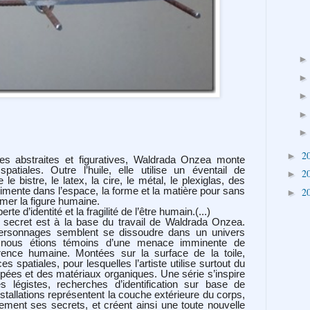
2
►
es abstraites et figuratives, Waldrada Onzea monte
spatiales. Outre l’huile, elle utilise un éventail de
2
►
e bistre, le latex, la cire, le métal, le plexiglas, des
rimente dans l’espace, la forme et la matière pour sans
2
►
rmer la figure humaine.
te d’identité et la fragilité de l’être humain.(...)
e secret est à la base du travail de Waldrada Onzea.
personnages semblent se dissoudre dans un univers
nous étions témoins d’une menace imminente de
rence humaine. Montées sur la surface de la toile,
 spatiales, pour lesquelles l’artiste utilise surtout du
pées et des matériaux organiques. Une série s’inspire
 légistes, recherches d’identification sur base de
nstallations représentent la couche extérieure du corps,
lement ses secrets, et créent ainsi une toute nouvelle