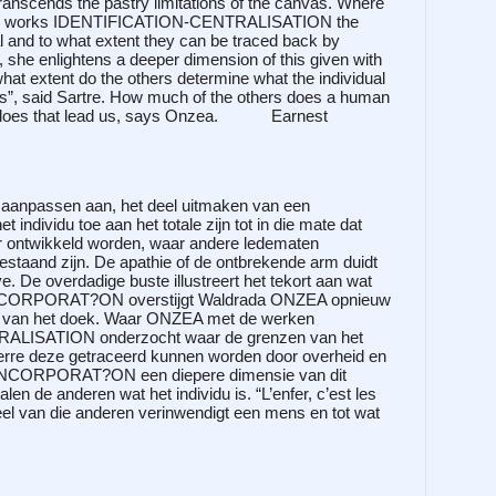
nscends the pastry limitations of the canvas. Where
er works IDENTIFICATION-CENTRALISATION the
ual and to what extent they can be traced back by
she enlightens a deeper dimension of this given with
extent do the others determine what the individual
utres”, said Sartre. How much of the others does a human
e does that lead us, says Onzea.
Earnest
aanpassen aan, het deel uitmaken van een
 individu toe aan het totale zijn tot in die mate dat
r ontwikkeld worden, waar andere ledematen
bestaand zijn. De apathie of de ontbrekende arm duidt
. De overdadige buste illustreert het tekort aan wat
CORPORAT?ON overstijgt Waldrada ONZEA opnieuw
n van het doek. Waar ONZEA met de werken
LISATION onderzocht waar de grenzen van het
everre deze getraceerd kunnen worden door overheid en
t !NCORPORAT?ON een diepere dimensie van dit
en de anderen wat het individu is. “L’enfer, c’est les
eel van die anderen verinwendigt een mens en tot wat